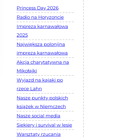
Princess Day 2026
Radio na Horyzoncie
Impreza karnawałowa
2025
Największa polonijna
impreza karnawałowa
Akcja charytatywna na
Mikołajki
Wyjazd na kajaki po
rzece Lahn
Nasze punkty polskich
książek w Niemczech
Nasze social media
Siekiery i survival w lesie
Warsztaty rzucania