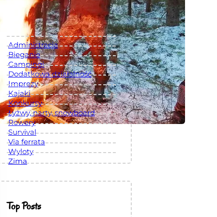
Kategorie
Administracja
Bieganie
Campingi
Dodatkowa działalność
Imprezy
Kajaki
Konkursy
Łyżwy, narty, snowboard
Rowery
Survival
Via ferrata
Wyloty
Zima
Top Posts