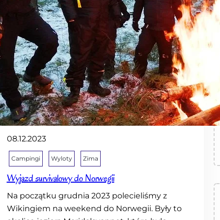
r
c
h
08.12.2023
Campingi
Wyloty
Zima
Wyjazd survivalowy do Norwegii
Na początku grudnia 2023 polecieliśmy z
Wikingiem na weekend do Norwegii. Były to