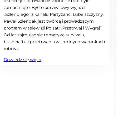
okolice jeziora Maridalsvannet, które było
zamarznięte. Był to survivalowy wyjazd
„Szlendiego” z kanału Partyzanci Lubelszczyzny.
Paweł Szlendak jest twórcą i prowadzącym
program w telewizji Polsat: „Przetrwaj i Wygraj”.
Od lat zajmując się tematyką survivalu,
bushcraftu i przetrwania w trudnych warunkach
robi w…
:
Dowiedz się więcej
W
y
j
a
z
d
s
u