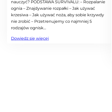
nauczyć? PODSTAWA SURVIVALU: – Rozpalanie
ognia – Znajdywanie rozpałki – Jak używać
krzesiwa – Jak używać noża, aby sobie krzywdy
nie zrobić – Przetrenujemy co najmniej 5
rodzajów ognisk…
:
Dowiedz się więcej
S
u
r
v
i
v
a
l
z
V
i