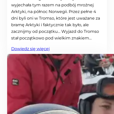
wyjechała tym razem na podbój mroźnej
Arktyki, na północ Norwegii. Przez pełne 4
dni byli oni w Tromso, które jest uważane za
bramę Arktyki i faktycznie tak było, ale
zacznijmy od początku… Wyjazd do Tromso
stał początkowo pod wielkim znakiem…
:
Dowiedz się więcej
N
a
p
o
d
b
ó
j
A