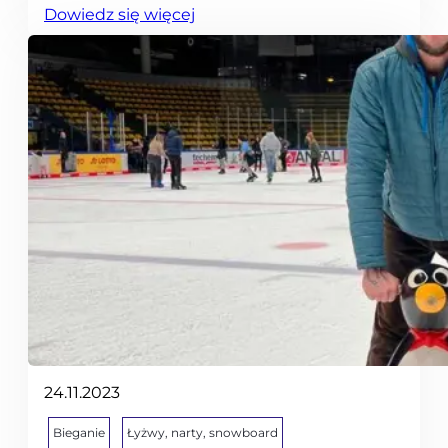
:
Dowiedz się więcej
W
y
j
a
z
d
n
a
n
a
r
t
y
d
24.11.2023
o
A
Bieganie
Łyżwy, narty, snowboard