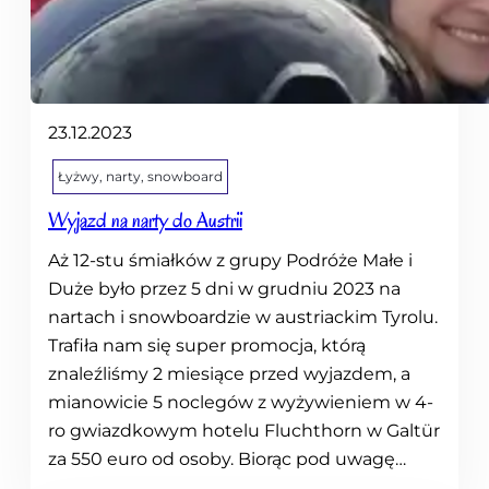
r
k
t
y
k
23.12.2023
i
Łyżwy, narty, snowboard
Wyjazd na narty do Austrii
Aż 12-stu śmiałków z grupy Podróże Małe i
Duże było przez 5 dni w grudniu 2023 na
nartach i snowboardzie w austriackim Tyrolu.
Trafiła nam się super promocja, którą
znaleźliśmy 2 miesiące przed wyjazdem, a
mianowicie 5 noclegów z wyżywieniem w 4-
ro gwiazdkowym hotelu Fluchthorn w Galtür
za 550 euro od osoby. Biorąc pod uwagę…