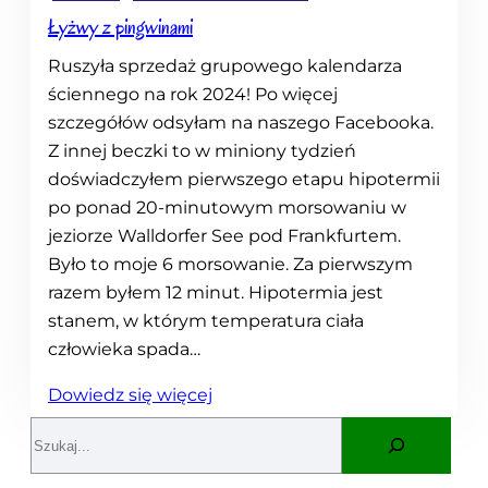
u
Łyżwy z pingwinami
s
t
Ruszyła sprzedaż grupowego kalendarza
r
ściennego na rok 2024! Po więcej
i
szczegółów odsyłam na naszego Facebooka.
i
Z innej beczki to w miniony tydzień
doświadczyłem pierwszego etapu hipotermii
po ponad 20-minutowym morsowaniu w
jeziorze Walldorfer See pod Frankfurtem.
Było to moje 6 morsowanie. Za pierwszym
razem byłem 12 minut. Hipotermia jest
stanem, w którym temperatura ciała
człowieka spada…
:
Dowiedz się więcej
Ł
S
y
e
ż
a