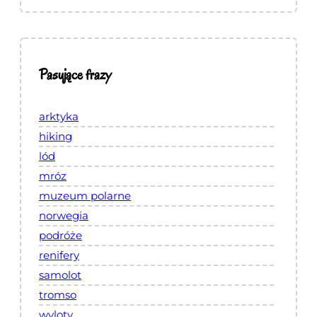
Pasujące frazy
arktyka
hiking
lód
mróz
muzeum polarne
norwegia
podróże
renifery
samolot
tromso
wyloty