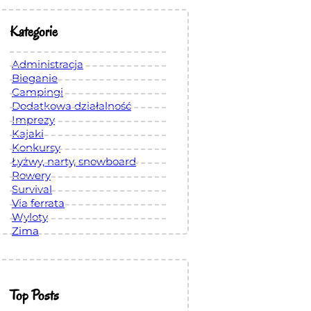
Kategorie
Administracja
Bieganie
Campingi
Dodatkowa działalność
Imprezy
Kajaki
Konkursy
Łyżwy, narty, snowboard
Rowery
Survival
Via ferrata
Wyloty
Zima
Top Posts