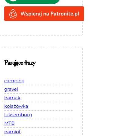
Pasujące frazy
camping
gravel
hamak
kolażówka
luksemburg
MTB
namiot