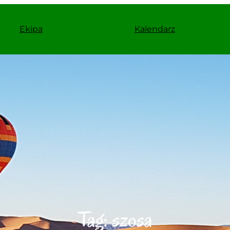
Ekipa
Kalendarz
Tag:
szosa