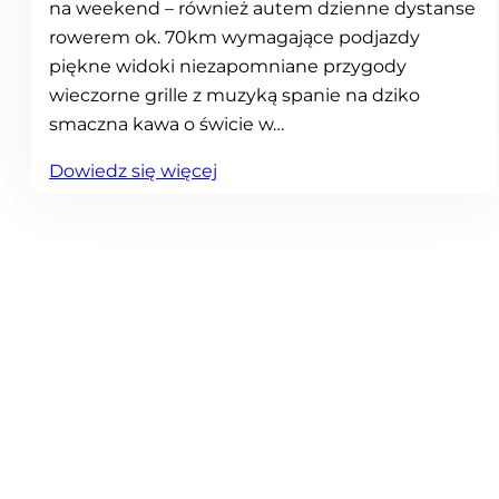
na weekend – również autem dzienne dystanse
rowerem ok. 70km wymagające podjazdy
piękne widoki niezapomniane przygody
wieczorne grille z muzyką spanie na dziko
smaczna kawa o świcie w…
:
Dowiedz się więcej
R
o
w
e
r
a
m
i
d
o
L