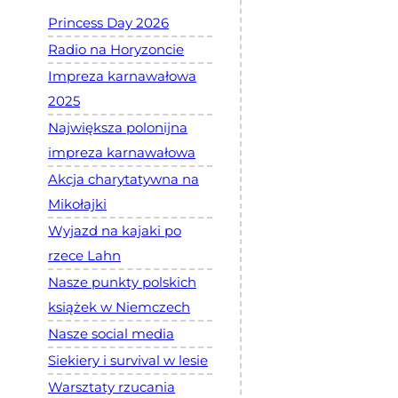
Princess Day 2026
Radio na Horyzoncie
Impreza karnawałowa
2025
Największa polonijna
impreza karnawałowa
Akcja charytatywna na
Mikołajki
Wyjazd na kajaki po
rzece Lahn
Nasze punkty polskich
książek w Niemczech
Nasze social media
Siekiery i survival w lesie
Warsztaty rzucania