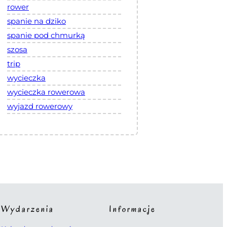
rower
spanie na dziko
spanie pod chmurką
szosa
trip
wycieczka
wycieczka rowerowa
wyjazd rowerowy
Wydarzenia
Informacje