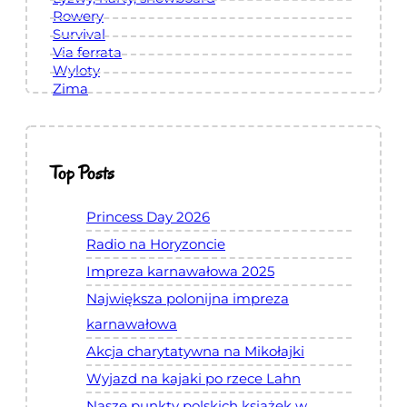
h
Rowery
a
Survival
Via ferrata
u
Wyloty
s
Zima
e
n
Top Posts
Princess Day 2026
Radio na Horyzoncie
Impreza karnawałowa 2025
Największa polonijna impreza
karnawałowa
Akcja charytatywna na Mikołajki
Wyjazd na kajaki po rzece Lahn
Nasze punkty polskich książek w