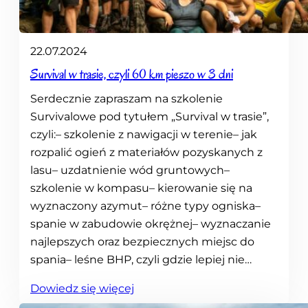
n
a
C
22.07.2024
a
Survival w trasie, czyli 60 km pieszo w 3 dni
m
p
Serdecznie zapraszam na szkolenie
i
Survivalowe pod tytułem „Survival w trasie”,
n
czyli:– szkolenie z nawigacji w terenie– jak
g
rozpalić ogień z materiałów pozyskanych z
p
lasu– uzdatnienie wód gruntowych–
l
szkolenie w kompasu– kierowanie się na
a
wyznaczony azymut– różne typy ogniska–
t
spanie w zabudowie okrężnej– wyznaczanie
z
najlepszych oraz bezpiecznych miejsc do
u
spania– leśne BHP, czyli gdzie lepiej nie…
w
:
Dowiedz się więcej
W
S