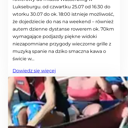
y
Lukseburgu. od czwartku 25.07 od 16:30 do
l
wtorku 30.07 do ok. 18:00 istnieje możliwość,
i
że dojedziecie do nas na weekend – również
6
autem dzienne dystanse rowerem ok. 70km
0
wymagające podjazdy piękne widoki
k
niezapomniane przygody wieczorne grille z
m
muzyką spanie na dziko smaczna kawa o
p
świcie w…
i
:
Dowiedz się więcej
e
R
s
o
z
w
o
e
w
r
3
a
d
m
n