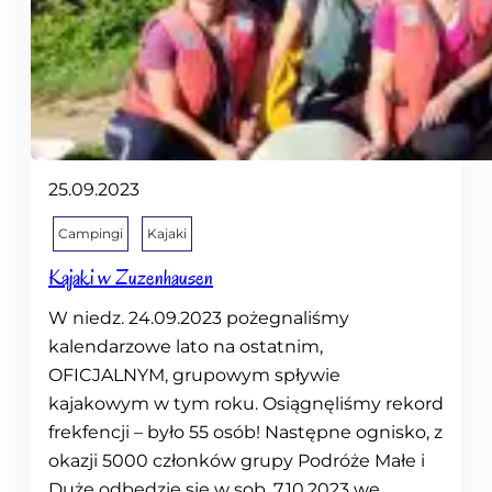
u
r
v
i
v
a
l
25.09.2023
o
w
Campingi
Kajaki
y
Kajaki w Zuzenhausen
d
o
W niedz. 24.09.2023 pożegnaliśmy
C
kalendarzowe lato na ostatnim,
h
OFICJALNYM, grupowym spływie
o
kajakowym w tym roku. Osiągnęliśmy rekord
r
frekfencji – było 55 osób! Następne ognisko, z
w
okazji 5000 członków grupy Podróże Małe i
a
Duże odbędzie się w sob. 7.10.2023 we