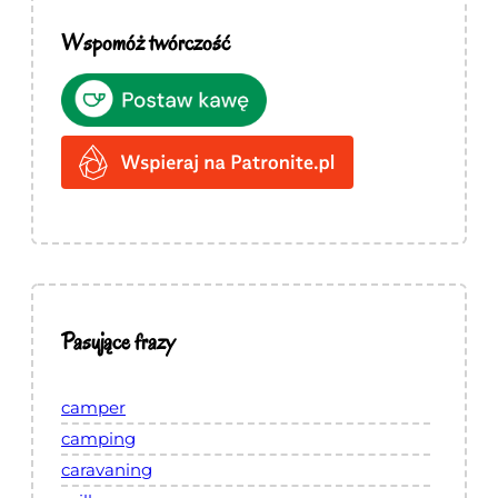
Wspomóż twórczość
Pasujące frazy
camper
camping
caravaning