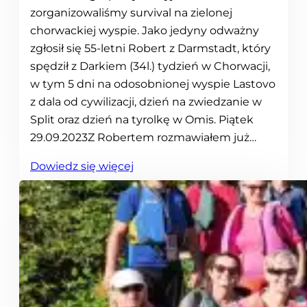
e
zorganizowaliśmy survival na zielonej
s
chorwackiej wyspie. Jako jedyny odważny
i
zgłosił się 55-letni Robert z Darmstadt, który
e
spędził z Darkiem (34l.) tydzień w Chorwacji,
w tym 5 dni na odosobnionej wyspie Lastovo
z dala od cywilizacji, dzień na zwiedzanie w
Split oraz dzień na tyrolkę w Omis. Piątek
29.09.2023Z Robertem rozmawiałem już…
:
Dowiedz się więcej
W
y
j
a
z
d
s