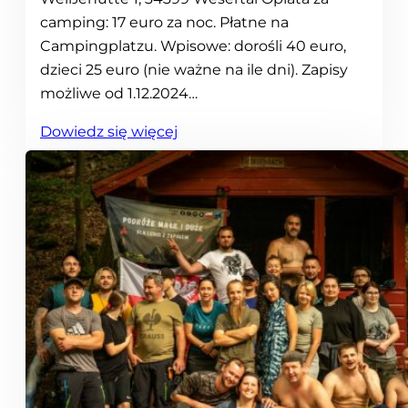
camping: 17 euro za noc. Płatne na
Campingplatzu. Wpisowe: dorośli 40 euro,
dzieci 25 euro (nie ważne na ile dni). Zapisy
możliwe od 1.12.2024…
:
Dowiedz się więcej
M
a
j
ó
w
k
a
2
0
2
5