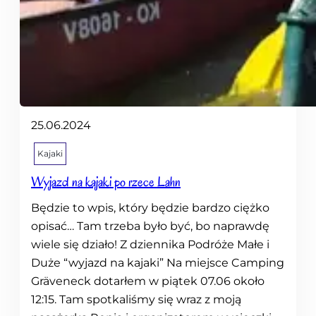
i
i
d
o
L
u
k
s
25.06.2024
e
m
Kajaki
b
Wyjazd na kajaki po rzece Lahn
u
r
Będzie to wpis, który będzie bardzo ciężko
g
opisać… Tam trzeba było być, bo naprawdę
a
wiele się działo! Z dziennika Podróże Małe i
Duże “wyjazd na kajaki” Na miejsce Camping
Gräveneck dotarłem w piątek 07.06 około
12:15. Tam spotkaliśmy się wraz z moją