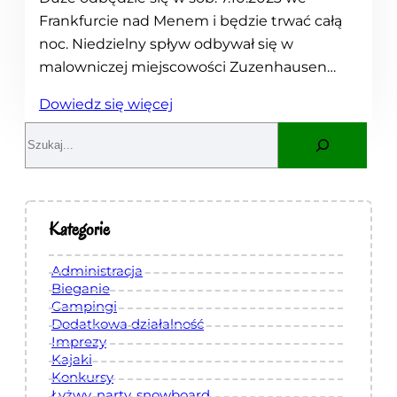
c
Frankfurcie nad Menem i będzie trwać całą
j
noc. Niedzielny spływ odbywał się w
i
malowniczej miejscowości Zuzenhausen…
:
Dowiedz się więcej
K
S
a
e
j
a
a
r
k
c
Kategorie
i
h
w
Administracja
Z
Bieganie
Campingi
u
Dodatkowa działalność
z
Imprezy
e
Kajaki
Konkursy
n
Łyżwy, narty, snowboard