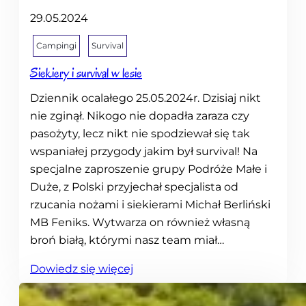
i
29.05.2024
p
o
Campingi
Survival
r
Siekiery i survival w lesie
z
e
Dziennik ocalałego 25.05.2024r. Dzisiaj nikt
c
nie zginął. Nikogo nie dopadła zaraza czy
e
pasożyty, lecz nikt nie spodziewał się tak
L
wspaniałej przygody jakim był survival! Na
a
specjalne zaproszenie grupy Podróże Małe i
h
Duże, z Polski przyjechał specjalista od
n
rzucania nożami i siekierami Michał Berliński
MB Feniks. Wytwarza on również własną
broń białą, którymi nasz team miał…
:
Dowiedz się więcej
S
i