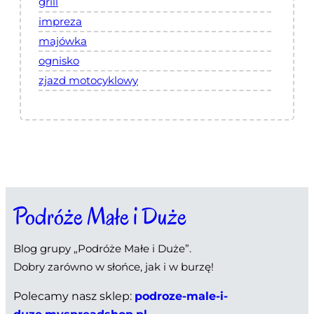
grill
impreza
majówka
ognisko
zjazd motocyklowy
Podróże Małe i Duże
Blog grupy „Podróże Małe i Duże”.
Dobry zarówno w słońce, jak i w burzę!
Polecamy nasz sklep:
podroze-male-i-