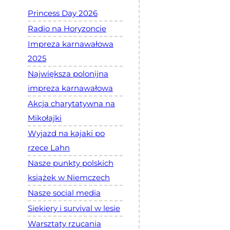
Princess Day 2026
Radio na Horyzoncie
Impreza karnawałowa
2025
Największa polonijna
impreza karnawałowa
Akcja charytatywna na
Mikołajki
Wyjazd na kajaki po
rzece Lahn
Nasze punkty polskich
książek w Niemczech
Nasze social media
Siekiery i survival w lesie
Warsztaty rzucania