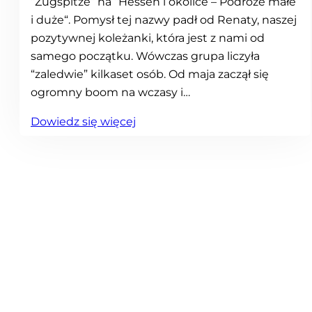
“Zugspitze” na “Hessen i okolice – Podróże małe
i duże“. Pomysł tej nazwy padł od Renaty, naszej
pozytywnej koleżanki, która jest z nami od
samego początku. Wówczas grupa liczyła
“zaledwie” kilkaset osób. Od maja zaczął się
ogromny boom na wczasy i…
:
Dowiedz się więcej
P
o
d
s
u
m
o
w
a
n