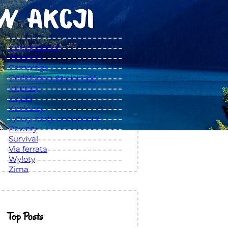
Kategorie
Administracja
Bieganie
Campingi
Dodatkowa działalność
Imprezy
Kajaki
Konkursy
Łyżwy, narty, snowboard
Rowery
Survival
Via ferrata
Wyloty
Zima
Top Posts