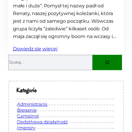
małe i duże“. Pomysł tej nazwy padł od
Renaty, naszej pozytywnej koleżanki, która
jest z nami od samego początku. Wówczas
grupa liczyła “zaledwie” kilkaset osób. Od
maja zaczął się ogromny boom na wczasy i…
:
Dowiedz się więcej
P
S
o
e
d
a
s
r
u
c
Kategorie
m
h
o
Administracja
w
Bieganie
Campingi
a
Dodatkowa działalność
n
Imprezy