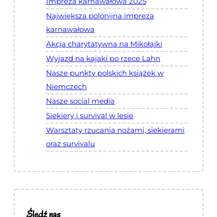
Impreza karnawałowa 2025
Największa polonijna impreza
karnawałowa
Akcja charytatywna na Mikołajki
Wyjazd na kajaki po rzece Lahn
Nasze punkty polskich książek w
Niemczech
Nasze social media
Siekiery i survival w lesie
Warsztaty rzucania nożami, siekierami
oraz survivalu
Śledź nas