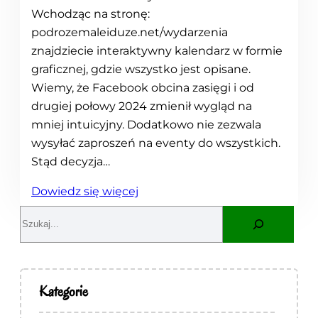
Wchodząc na stronę:
podrozemaleiduze.net/wydarzenia
znajdziecie interaktywny kalendarz w formie
graficznej, gdzie wszystko jest opisane.
Wiemy, że Facebook obcina zasięgi i od
drugiej połowy 2024 zmienił wygląd na
mniej intuicyjny. Dodatkowo nie zezwala
wysyłać zaproszeń na eventy do wszystkich.
Stąd decyzja…
:
Dowiedz się więcej
N
S
a
e
s
a
z
r
e
c
Kategorie
s
h