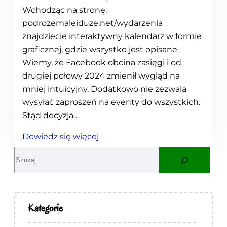
Wchodząc na stronę:
podrozemaleiduze.net/wydarzenia
znajdziecie interaktywny kalendarz w formie
graficznej, gdzie wszystko jest opisane.
Wiemy, że Facebook obcina zasięgi i od
drugiej połowy 2024 zmienił wygląd na
mniej intuicyjny. Dodatkowo nie zezwala
wysyłać zaproszeń na eventy do wszystkich.
Stąd decyzja…
:
Dowiedz się więcej
N
S
a
e
s
a
z
r
e
c
Kategorie
s
h