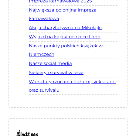
Impreza karnawałowa 2025
Największa polonijna impreza
karnawałowa
Akcja charytatywna na Mikołajki
Wyjazd na kajaki po rzece Lahn
Nasze punkty polskich książek w
Niemczech
Nasze social media
Siekiery i survival w lesie
Warsztaty rzucania nożami, siekierami
oraz survivalu
Śledź nas