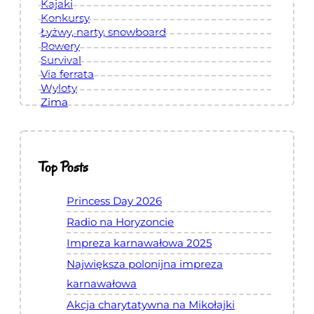
c
Kajaki
Konkursy
i
Łyżwy, narty, snowboard
a
Rowery
.
Survival
Via ferrata
Wyloty
Zima
Top Posts
Princess Day 2026
Radio na Horyzoncie
Impreza karnawałowa 2025
Największa polonijna impreza
karnawałowa
Akcja charytatywna na Mikołajki