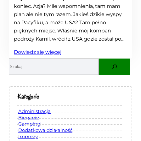
koniec. Azja? Miłe wspomnienia, tam mam
plan ale nie tym razem. Jakieś dzikie wyspy
na Pacyfiku, a może USA? Tam pełno
pięknych miejsc. Właśnie mój kompan
podroży Kamil, wrócił z USA gdzie został po…
:
Dowiedz się więcej
M
S
i
e
e
a
s
r
i
c
Kategorie
ą
h
c
Administracja
z
Bieganie
Campingi
ż
Dodatkowa działalność
y
Imprezy