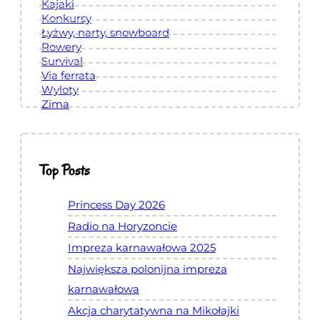
c
Kajaki
Konkursy
i
Łyżwy, narty, snowboard
a
Rowery
.
Survival
Via ferrata
Wyloty
Zima
Top Posts
Princess Day 2026
Radio na Horyzoncie
Impreza karnawałowa 2025
Największa polonijna impreza
karnawałowa
Akcja charytatywna na Mikołajki