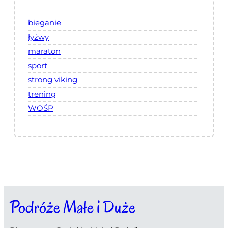
bieganie
łyżwy
maraton
sport
strong viking
trening
WOŚP
Podróże Małe i Duże