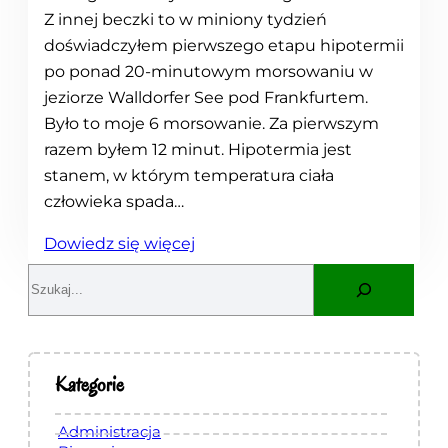
Z innej beczki to w miniony tydzień
doświadczyłem pierwszego etapu hipotermii
po ponad 20-minutowym morsowaniu w
jeziorze Walldorfer See pod Frankfurtem.
Było to moje 6 morsowanie. Za pierwszym
razem byłem 12 minut. Hipotermia jest
stanem, w którym temperatura ciała
człowieka spada…
:
Dowiedz się więcej
Ł
S
y
e
ż
a
w
r
y
c
Kategorie
z
h
p
Administracja