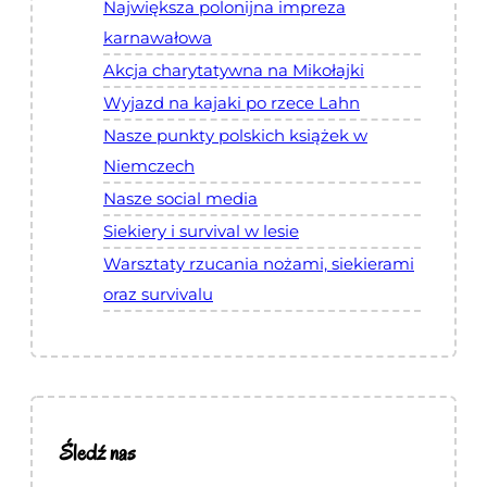
Największa polonijna impreza
karnawałowa
Akcja charytatywna na Mikołajki
Wyjazd na kajaki po rzece Lahn
Nasze punkty polskich książek w
Niemczech
Nasze social media
Siekiery i survival w lesie
Warsztaty rzucania nożami, siekierami
oraz survivalu
Śledź nas