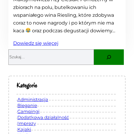
zbiorach na polu, butelkowaniu ich
wspaniałego wina Riesling, które zdobywa
coraz to nowe nagrody i po którym nie ma
kaca
oraz podczas degustacji dowiemy…
:
Dowiedz się więcej
W
S
i
e
n
a
o
r
b
c
Kategorie
r
h
a
Administracja
n
Bieganie
Campingi
i
Dodatkowa działalność
e
Imprezy
z
Kajaki