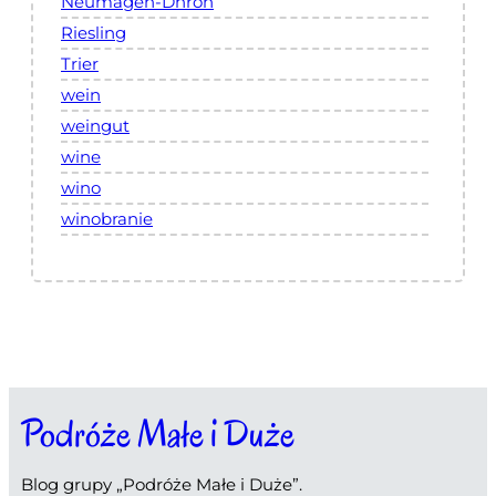
Neumagen-Dhron
Riesling
Trier
wein
weingut
wine
wino
winobranie
Podróże Małe i Duże
Blog grupy „Podróże Małe i Duże”.