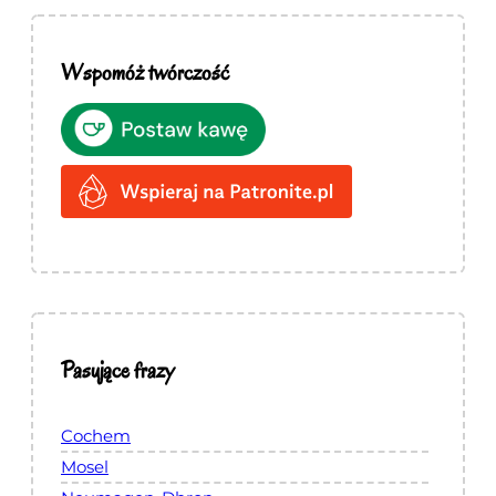
Wspomóż twórczość
Pasujące frazy
Cochem
Mosel