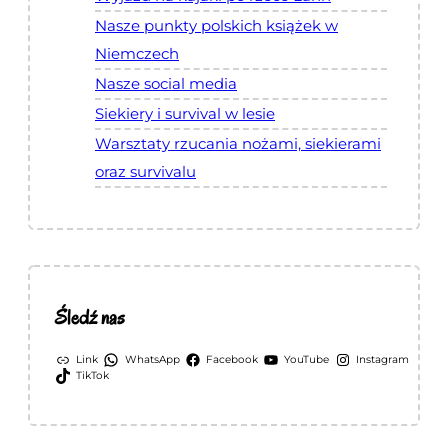
D
Nasze punkty polskich książek w
u
ż
Niemczech
e
Nasze social media
Siekiery i survival w lesie
Warsztaty rzucania nożami, siekierami
oraz survivalu
Śledź nas
Link
WhatsApp
Facebook
YouTube
Instagram
TikTok