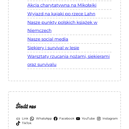
Akcja charytatywna na Mikołajki
Wyjazd na kajaki po rzece Lahn
Nasze punkty polskich książek w
Niemczech
Nasze social media
Siekiery i survival w lesie
Warsztaty rzucania nożami, siekierami
oraz survivalu
Śledź nas
Link
WhatsApp
Facebook
YouTube
Instagram
TikTok