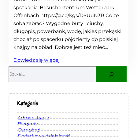
spotkania: Besucherzentrum Wetterpark
Offenbach https://g.co/kgs/DSUuN3R Co ze
sobą zabrać? Wygodne buty i ciuchy,
długopis, powerbank, wodę, jakieś przekąski,
chociaż po spacerku pójdziemy do polskiej
knajpy na obiad Dobrze jest też mieć…
:
Dowiedz się więcej
S
S
z
e
u
a
k
r
a
c
Kategorie
n
h
i
Administracja
e
Bieganie
Campingi
s
Dodatkowa działalność