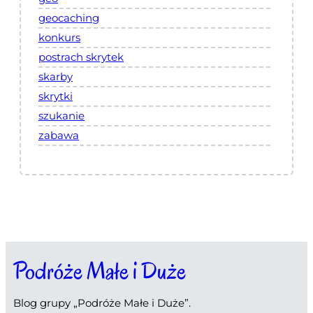
geocaching
konkurs
postrach skrytek
skarby
skrytki
szukanie
zabawa
Podróże Małe i Duże
Blog grupy „Podróże Małe i Duże”.