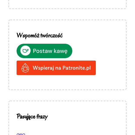
Wspomóż twórczość
Pasujące frazy
geo