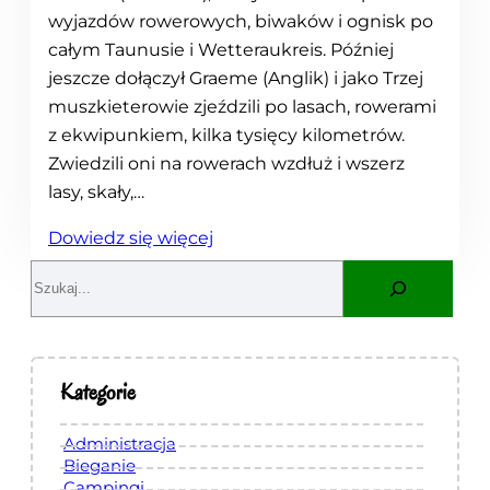
wyjazdów rowerowych, biwaków i ognisk po
całym Taunusie i Wetteraukreis. Później
jeszcze dołączył Graeme (Anglik) i jako Trzej
muszkieterowie zjeździli po lasach, rowerami
z ekwipunkiem, kilka tysięcy kilometrów.
Zwiedzili oni na rowerach wzdłuż i wszerz
lasy, skały,…
:
Dowiedz się więcej
N
S
a
e
s
a
z
r
a
c
Kategorie
h
h
i
Administracja
s
Bieganie
Campingi