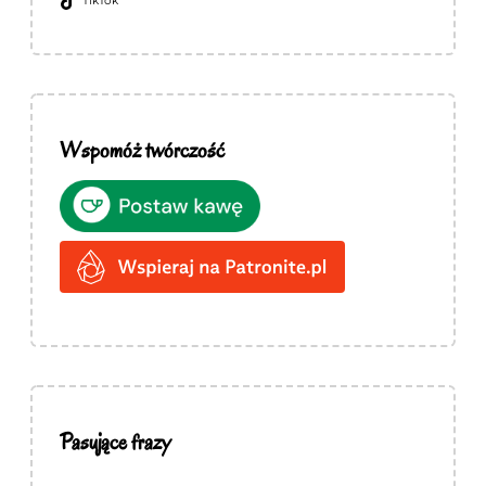
TikTok
Wspomóż twórczość
Pasujące frazy