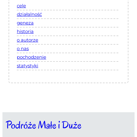
cele
działalność
geneza
historia
o autorze
o nas
pochodzenie
statystyki
Podróże Małe i Duże