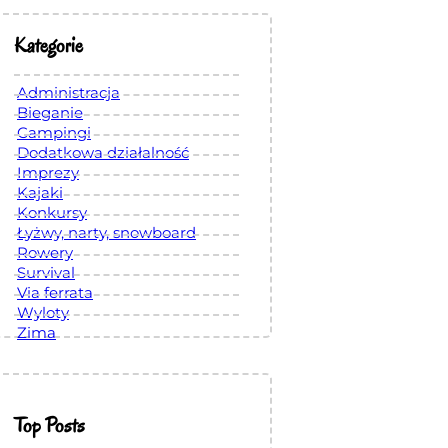
Kategorie
Administracja
Bieganie
Campingi
Dodatkowa działalność
Imprezy
Kajaki
Konkursy
Łyżwy, narty, snowboard
Rowery
Survival
Via ferrata
Wyloty
Zima
Top Posts