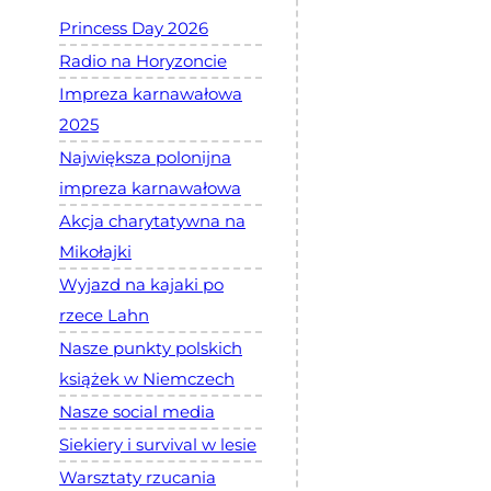
Princess Day 2026
Radio na Horyzoncie
Impreza karnawałowa
2025
Największa polonijna
impreza karnawałowa
Akcja charytatywna na
Mikołajki
Wyjazd na kajaki po
rzece Lahn
Nasze punkty polskich
książek w Niemczech
Nasze social media
Siekiery i survival w lesie
Warsztaty rzucania