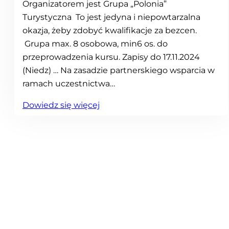
Organizatorem jest Grupa „Polonia”
Turystyczna To jest jedyna i niepowtarzalna
okazja, żeby zdobyć kwalifikacje za bezcen.
Grupa max. 8 osobowa, min6 os. do
przeprowadzenia kursu. Zapisy do 17.11.2024
(Niedz) … Na zasadzie partnerskiego wsparcia w
ramach uczestnictwa…
:
Dowiedz się więcej
K
u
r
s
t
u
r
y
s