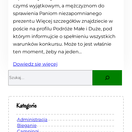
czymś wyjątkowym, a mężczyznom do
sprawienia Paniom niezapomnianego
prezentu Więcej szczegółów znajdziecie w
poście na profilu Podróże Małe i Duże, pod
którym informujcie o spełnieniu wszystkich
warunków konkursu. Może to jest właśnie
ten moment, żeby na jeden…
:
Dowiedz się więcej
P
S
r
e
i
a
n
r
c
c
Kategorie
e
h
s
Administracja
s
Bieganie
Campingi