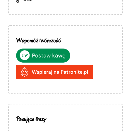
TikTok
Wspomóż twórczość
Pasujące frazy