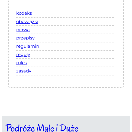
kodeks
obowiązki
prawa
przepisy
regulamin
reguły
rules
zasady
Podróże Małe i Duże