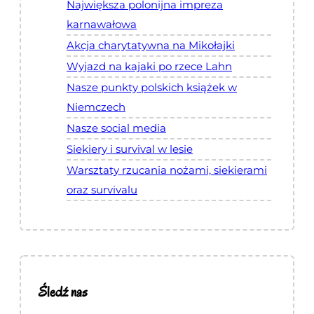
Największa polonijna impreza
karnawałowa
Akcja charytatywna na Mikołajki
Wyjazd na kajaki po rzece Lahn
Nasze punkty polskich książek w
Niemczech
Nasze social media
Siekiery i survival w lesie
Warsztaty rzucania nożami, siekierami
oraz survivalu
Śledź nas