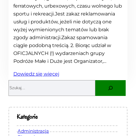
ferratowych, urbexowych, czasu wolnego lub
sportu i rekreacji.Jest zakaz reklamowania
usług i produktów, jeżeli nie dotyczą one
wyżej wymienionych tematów lub brak
zgody administracji.Zakaz spamowania
ciągle podobną treścią. 2. Biorąc udział w
OFICJALNYCH (!) wydarzeniach grupy
Podróże Małe i Duże jest Organizator,…
:
Dowiedz się więcej
R
S
e
e
g
a
u
r
l
c
Kategorie
a
h
m
Administracja