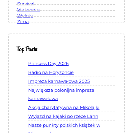
P
Survival
Via ferrata
M
Wyloty
i
Zima
D
w
p
Top Posts
o
l
Princess Day 2026
s
k
Radio na Horyzoncie
i
Impreza karnawałowa 2025
m
Największa polonijna impreza
b
karnawałowa
a
Akcja charytatywna na Mikołajki
r
Wyjazd na kajaki po rzece Lahn
z
Nasze punkty polskich książek w
e