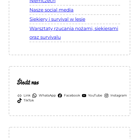
O
Niemczech
a
Nasze social media
s
Siekiery i survival w lesie
e
Warsztaty rzucania nożami, siekierami
w
oraz survivalu
W
i
e
s
b
a
Śledź nas
d
Link
WhatsApp
Facebook
YouTube
Instagram
e
TikTok
n