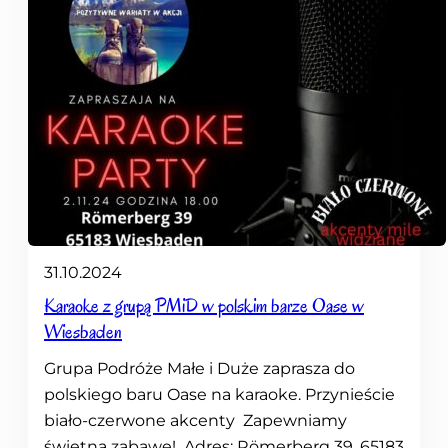
31.10.2024
Karaoke z grupą PMiD w polskim barze Oase w
Wiesbaden
Grupa Podróże Małe i Duże zaprasza do
polskiego baru Oase na karaoke. Przynieście
biało-czerwone akcenty Zapewniamy
świetną zabawę! Adres: Römerberg 39, 65183