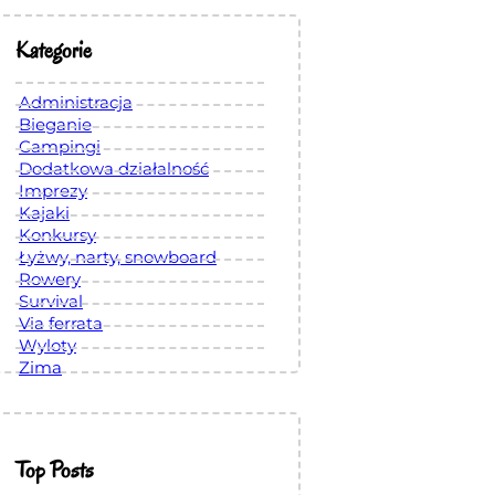
Kategorie
Administracja
Bieganie
Campingi
Dodatkowa działalność
Imprezy
Kajaki
Konkursy
Łyżwy, narty, snowboard
Rowery
Survival
Via ferrata
Wyloty
Zima
Top Posts