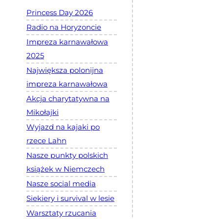
Princess Day 2026
Radio na Horyzoncie
Impreza karnawałowa
2025
Największa polonijna
impreza karnawałowa
Akcja charytatywna na
Mikołajki
Wyjazd na kajaki po
rzece Lahn
Nasze punkty polskich
książek w Niemczech
Nasze social media
Siekiery i survival w lesie
Warsztaty rzucania