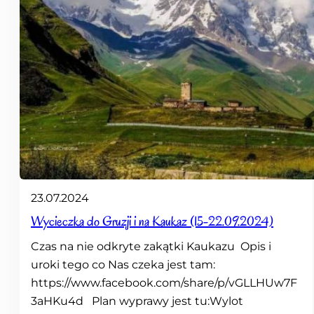
23.07.2024
Wycieczka do Gruzji i na Kaukaz (15-22.09.2024)
Czas na nie odkryte zakątki Kaukazu Opis i
uroki tego co Nas czeka jest tam:
https://www.facebook.com/share/p/vGLLHUw7F
3aHKu4d Plan wyprawy jest tu:Wylot