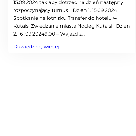
15.09.2024 tak aby dotrzec na dzień następny
rozpoczynający turnus Dzien 1. 15.09 2024
Spotkanie na lotnisku Transfer do hotelu w
Kutaisi Zwiedzanie miasta Nocleg Kutaisi Dzien
2. 16 .09.20249:00 – Wyjazd z…
:
Dowiedz się więcej
W
y
c
i
e
c
z
k
a
d
o