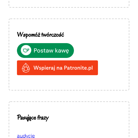
Wspomóż twórczość
Pasujące frazy
audycje