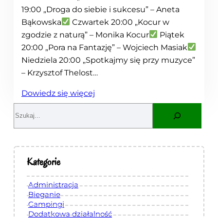
19:00 „Droga do siebie i sukcesu” – Aneta
Bąkowska
Czwartek 20:00 „Kocur w
zgodzie z naturą” – Monika Kocur
Piątek
20:00 „Pora na Fantazję” – Wojciech Masiak
Niedziela 20:00 „Spotkajmy się przy muzyce”
– Krzysztof Thelost…
:
Dowiedz się więcej
R
S
a
e
d
a
i
r
o
c
Kategorie
n
h
a
Administracja
H
Bieganie
Campingi
o
Dodatkowa działalność