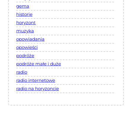
gema
historie
horyzont
muzyka
opowiadania
opowieści
podróże
podróże małe i duże
radio
radio internetowe
radio na horyzoncie