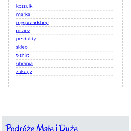
koszulki
marka
myspreadshop
odzież
produkty
sklep
t-shirt
ubrania
zakupy
Podróże Małe i Duże