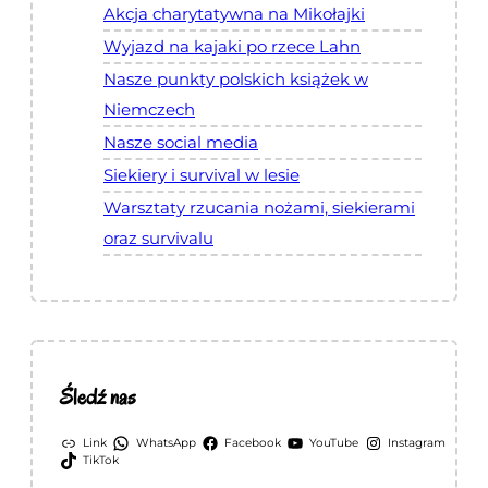
Akcja charytatywna na Mikołajki
ż
Wyjazd na kajaki po rzece Lahn
e
Nasze punkty polskich książek w
t
a
Niemczech
m
Nasze social media
i
Siekiery i survival w lesie
Warsztaty rzucania nożami, siekierami
oraz survivalu
Śledź nas
Link
WhatsApp
Facebook
YouTube
Instagram
TikTok