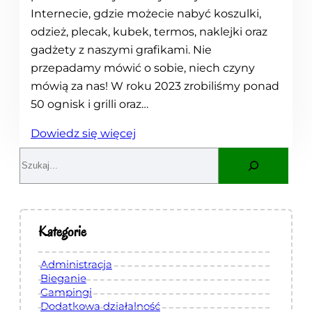
Internecie, gdzie możecie nabyć koszulki,
odzież, plecak, kubek, termos, naklejki oraz
gadżety z naszymi grafikami. Nie
przepadamy mówić o sobie, niech czyny
mówią za nas! W roku 2023 zrobiliśmy ponad
50 ognisk i grilli oraz…
:
Dowiedz się więcej
O
S
t
e
w
a
a
r
r
c
Kategorie
c
h
i
Administracja
e
Bieganie
Campingi
s
Dodatkowa działalność