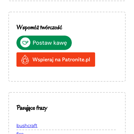
Wspomóż twórczość
Pasujące frazy
bushcraft
fire