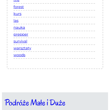
forest
kurs
las
nauka
prepper
survival
warsztaty
woods
Podróże Małe i Duże