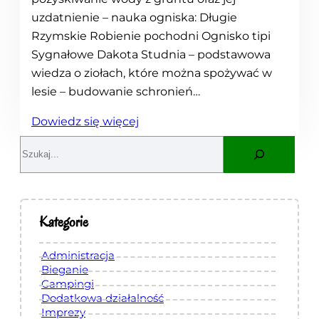
uzdatnienie – nauka ogniska: Długie
Rzymskie Robienie pochodni Ognisko tipi
Sygnałowe Dakota Studnia – podstawowa
wiedza o ziołach, które można spożywać w
lesie – budowanie schronień…
:
Dowiedz się więcej
K
S
u
e
r
a
s
r
s
c
Kategorie
u
h
r
Administracja
v
Bieganie
Campingi
i
Dodatkowa działalność
v
Imprezy