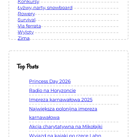
Konkursy
d
Łyżwy, narty, snowboard
r
Rowery
z
Survival
Via ferrata
e
Wyloty
j
Zima
k
i
2
Top Posts
0
2
Princess Day 2026
4
Radio na Horyzoncie
Impreza karnawałowa 2025
Największa polonijna impreza
karnawałowa
Akcja charytatywna na Mikołajki
Wyjazd na kajaki po rzece Lahn