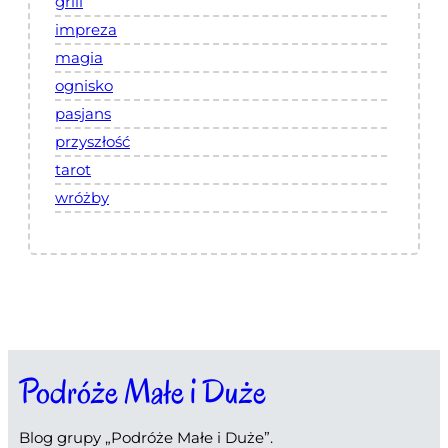
grill
impreza
magia
ognisko
pasjans
przyszłość
tarot
wróżby
Podróże Małe i Duże
Blog grupy „Podróże Małe i Duże”.