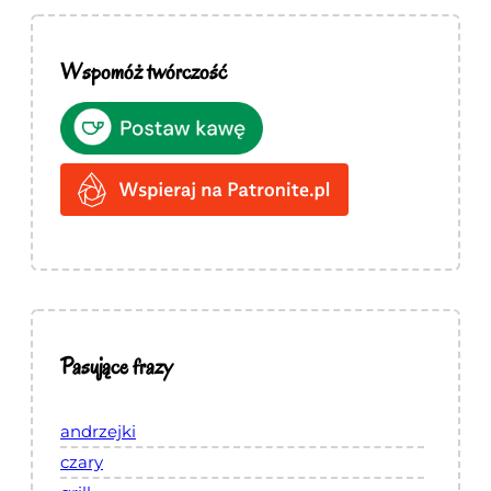
Wspomóż twórczość
Pasujące frazy
andrzejki
czary