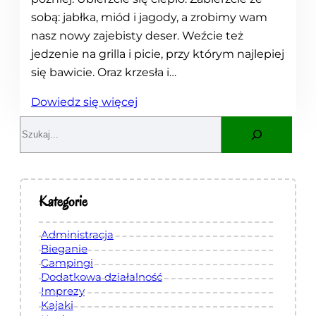
sobą: jabłka, miód i jagody, a zrobimy wam
nasz nowy zajebisty deser. Weźcie też
jedzenie na grilla i picie, przy którym najlepiej
się bawicie. Oraz krzesła i…
:
Dowiedz się więcej
O
S
g
e
n
a
i
r
s
c
Kategorie
k
h
o
Administracja
n
Bieganie
Campingi
a
Dodatkowa działalność
A
Imprezy
n
Kajaki