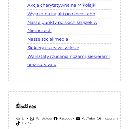
k
Akcja charytatywna na Mikołajki
i
Wyjazd na kajaki po rzece Lahn
e
Nasze punkty polskich książek w
j
Niemczech
Nasze social media
Siekiery i survival w lesie
Warsztaty rzucania nożami, siekierami
oraz survivalu
Śledź nas
Link
WhatsApp
Facebook
YouTube
Instagram
TikTok