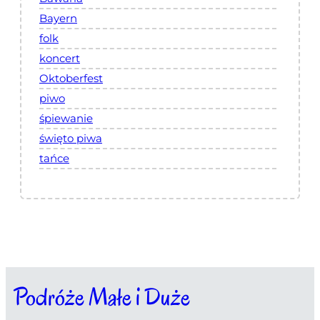
Bayern
folk
koncert
Oktoberfest
piwo
śpiewanie
święto piwa
tańce
Podróże Małe i Duże