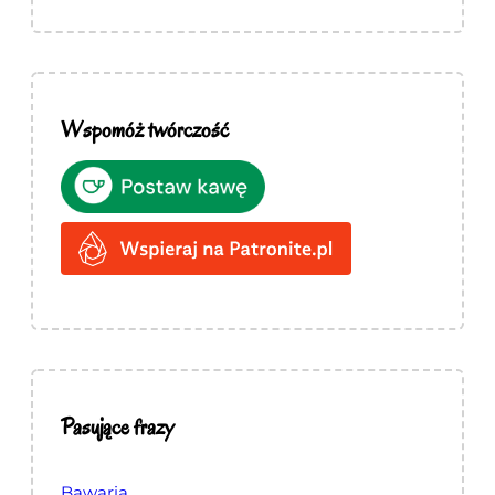
Wspomóż twórczość
Pasujące frazy
Bawaria