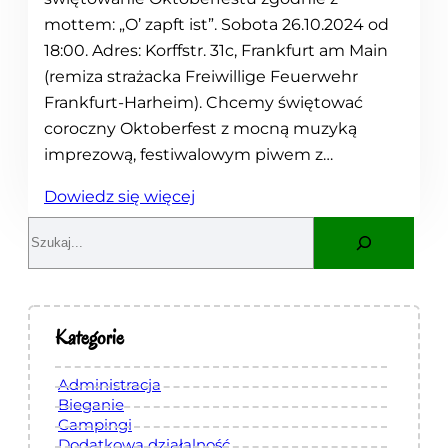
mottem: „O’ zapft ist”. Sobota 26.10.2024 od
18:00. Adres: Korffstr. 31c, Frankfurt am Main
(remiza strażacka Freiwillige Feuerwehr
Frankfurt-Harheim). Chcemy świętować
coroczny Oktoberfest z mocną muzyką
imprezową, festiwalowym piwem z…
:
Dowiedz się więcej
O
S
k
e
t
a
o
r
b
c
Kategorie
e
h
r
Administracja
f
Bieganie
Campingi
e
Dodatkowa działalność