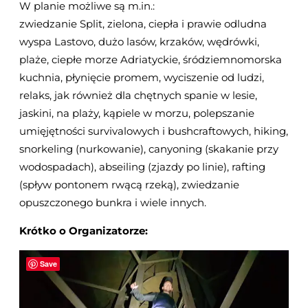
W planie możliwe są m.in.:
zwiedzanie Split, zielona, ciepła i prawie odludna
wyspa Lastovo, dużo lasów, krzaków, wędrówki,
plaże, ciepłe morze Adriatyckie, śródziemnomorska
kuchnia, płynięcie promem, wyciszenie od ludzi,
relaks, jak również dla chętnych spanie w lesie,
jaskini, na plaży, kąpiele w morzu, polepszanie
umięjętności survivalowych i bushcraftowych, hiking,
snorkeling (nurkowanie), canyoning (skakanie przy
wodospadach), abseiling (zjazdy po linie), rafting
(spływ pontonem rwącą rzeką), zwiedzanie
opuszczonego bunkra i wiele innych.
Krótko o Organizatorze:
Save