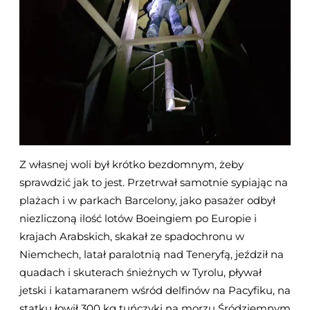
Z własnej woli był krótko bezdomnym, żeby
sprawdzić jak to jest. Przetrwał samotnie sypiając na
plażach i w parkach Barcelony, jako pasażer odbył
niezliczoną ilość lotów Boeingiem po Europie i
krajach Arabskich, skakał ze spadochronu w
Niemchech, latał paralotnią nad Teneryfą, jeździł na
quadach i skuterach śnieżnych w Tyrolu, pływał
jetski i katamaranem wśród delfinów na Pacyfiku, na
statku łowił 300 kg tuńczyki na morzu Śródziemnym