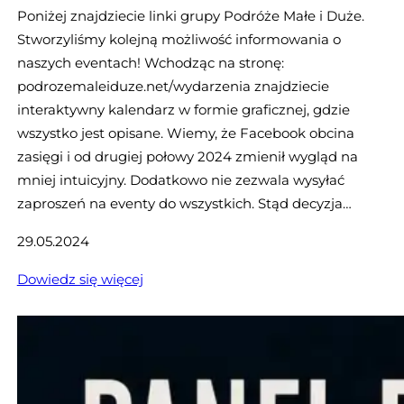
Poniżej znajdziecie linki grupy Podróże Małe i Duże.
Stworzyliśmy kolejną możliwość informowania o
naszych eventach! Wchodząc na stronę:
podrozemaleiduze.net/wydarzenia znajdziecie
interaktywny kalendarz w formie graficznej, gdzie
wszystko jest opisane. Wiemy, że Facebook obcina
zasięgi i od drugiej połowy 2024 zmienił wygląd na
mniej intuicyjny. Dodatkowo nie zezwala wysyłać
zaproszeń na eventy do wszystkich. Stąd decyzja…
29.05.2024
:
Dowiedz się więcej
N
a
s
z
e