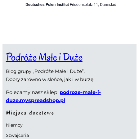
c
a
Deutsches Polen-Institut
Friedensplatz 11, Darmstadt
z
j
c
e
a
j
n
a
i
Podróże Małe i Duże
p
a
o
Blog grupy „Podróże Małe i Duże”.
Dobry zarówno w słońce, jak i w burzę!
w
Polecamy nasz sklep:
podroze-male-i-
y
duze.myspreadshop.pl
s
Miejsca docelowe
z
Niemcy
u
Szwajcaria