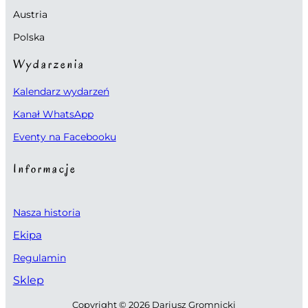
k
Austria
Polska
i
Wydarzenia
w
Kalendarz wydarzeń
a
Kanał WhatsApp
n
Eventy na Facebooku
i
Informacje
u
i
Nasza historia
Ekipa
w
Regulamin
i
Sklep
d
Copyright © 2026 Dariusz Gromnicki