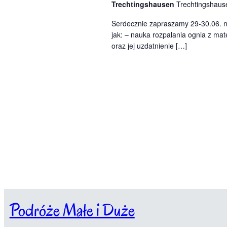
i
e
s
Trechtingshausen
Trechtingshaus
g
a
Serdecznie zapraszamy 29-30.06. na
z
o
jak: – nauka rozpalania ognia z ma
W
oraz jej uzdatnienie […]
u
y
d
k
a
r
i
z
w
e
n
a
i
a
n
.
i
Podróże Małe i Duże
u