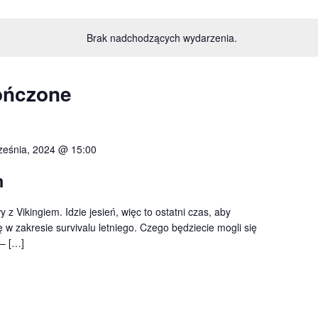
Brak nadchodzących wydarzenia.
ończone
ześnia, 2024 @ 15:00
m
z Vikingiem. Idzie jesień, więc to ostatni czas, aby
 w zakresie survivalu letniego. Czego będziecie mogli się
– […]