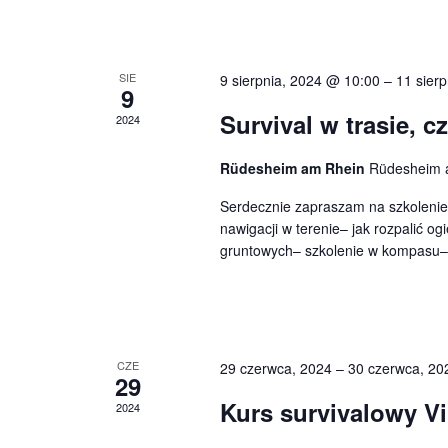
r
i
k
z
a
g
j
W
SIE
9 sierpnia, 2024 @ 10:00
–
11 sier
w
9
a
g
Survival w trasie, c
2024
y
s
c
ł
d
Rüdesheim am Rhein
Rüdesheim 
j
o
Serdecznie zapraszam na szkolenie S
a
w
nawigacji w terenie– jak rozpalić o
a
a
gruntowych– szkolenie w kompasu–
r
k
p
l
z
u
o
c
e
w
CZE
29 czerwca, 2024
–
30 czerwca, 20
z
29
n
o
Kurs survivalowy V
2024
y
w