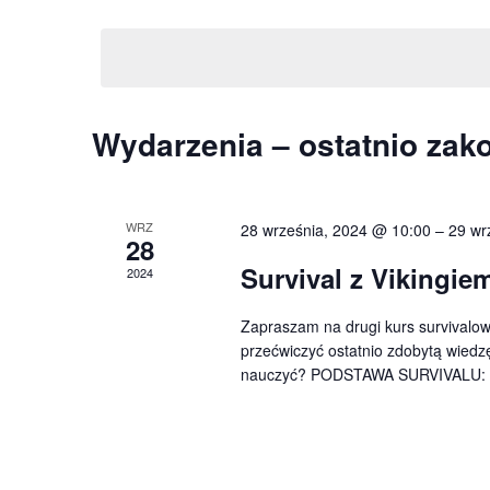
a
W
s
y
ł
r
b
o
i
w
z
e
o
K
Wydarzenia – ostatnio zak
r
e
k
z
a
l
n
d
u
WRZ
28 września, 2024 @ 10:00
–
29 wr
l
a
28
c
i
t
Survival z Vikingie
z
2024
e
ę
a
o
.
Zapraszam na drugi kurs survivalowy 
w
n
N
przećwiczyć ostatnio zdobytą wiedzę
e
nauczyć? PODSTAWA SURVIVALU: 
d
.
a
S
a
z
w
u