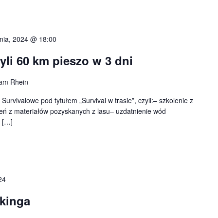
pnia, 2024 @ 18:00
zyli 60 km pieszo w 3 dni
am Rhein
urvivalowe pod tytułem „Survival w trasie”, czyli:– szkolenie z
gień z materiałów pozyskanych z lasu– uzdatnienie wód
 […]
24
ikinga