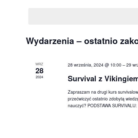
a
W
s
y
ł
r
b
o
i
w
z
e
o
K
Wydarzenia – ostatnio zak
r
e
k
z
a
l
n
d
u
WRZ
28 września, 2024 @ 10:00
–
29 wr
l
a
28
c
i
t
Survival z Vikingie
z
2024
e
ę
a
o
.
Zapraszam na drugi kurs survivalowy 
w
n
N
przećwiczyć ostatnio zdobytą wiedzę
e
nauczyć? PODSTAWA SURVIVALU: 
d
.
a
S
a
z
w
u