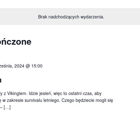
Brak nadchodzących wydarzenia.
ończone
ześnia, 2024 @ 15:00
m
z Vikingiem. Idzie jesień, więc to ostatni czas, aby
 w zakresie survivalu letniego. Czego będziecie mogli się
– […]