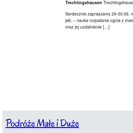
i
e
s
Trechtingshausen
Trechtingshaus
g
a
Serdecznie zapraszamy 29-30.06. na
z
o
jak: – nauka rozpalania ognia z ma
W
oraz jej uzdatnienie […]
u
y
d
k
a
r
i
z
w
e
n
a
i
a
n
.
i
Podróże Małe i Duże
u