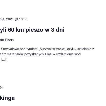
pnia, 2024 @ 18:00
zyli 60 km pieszo w 3 dni
am Rhein
urvivalowe pod tytułem „Survival w trasie”, czyli:– szkolenie z
gień z materiałów pozyskanych z lasu– uzdatnienie wód
 […]
24
ikinga