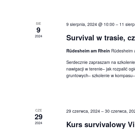
r
i
k
z
a
g
j
W
SIE
9 sierpnia, 2024 @ 10:00
–
11 sier
w
9
a
g
Survival w trasie, c
2024
y
s
c
ł
d
Rüdesheim am Rhein
Rüdesheim 
j
o
Serdecznie zapraszam na szkolenie S
a
w
nawigacji w terenie– jak rozpalić o
a
a
gruntowych– szkolenie w kompasu–
r
k
p
l
z
u
o
c
e
w
CZE
29 czerwca, 2024
–
30 czerwca, 20
z
29
n
o
Kurs survivalowy V
2024
y
w